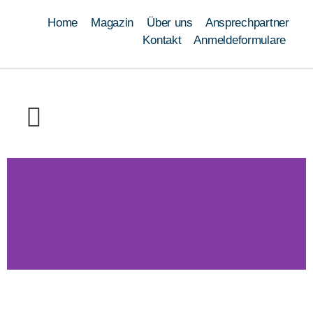
Home
Magazin
Über uns
Ansprechpartner
Kontakt
Anmeldeformulare
Ausbildung
Umschulung
Weiterbildung
Schweißen
Module
Qualifizierungen