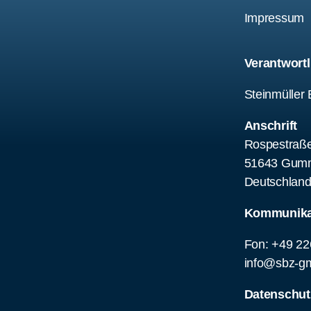
Impress
Verantwortl
Steinmülle
Anschrift
Rospestraße
51643 Gumm
Deutschlan
Kommunika
Fon: +49 22
info@sbz-g
Datenschut