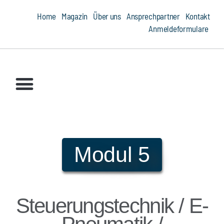
Home
Magazin
Über uns
Ansprechpartner
Kontakt
Anmeldeformulare
Ausbildung
Umschulung
Weiterbildung
Schweißen
Module
Qualifizierungen
Modul 5
Steuerungstechnik / E-