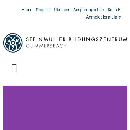
Home
Magazin
Über uns
Ansprechpartner
Kontakt
Anmeldeformulare
Ausbildung
Umschulung
Weiterbildung
Schweißen
Module
Qualifizierungen