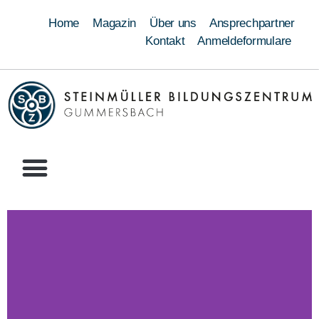
Home
Magazin
Über uns
Ansprechpartner
Kontakt
Anmeldeformulare
Ausbildung
Umschulung
Weiterbildung
Schweißen
Module
Qualifizierungen