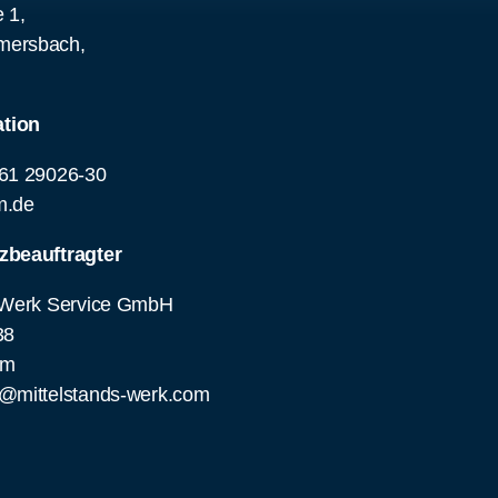
 1,
ersbach,
d
tion
61 29026-30
m.de
zbeauftragter
sWerk Service GmbH
38
em
@mittelstands-werk.com