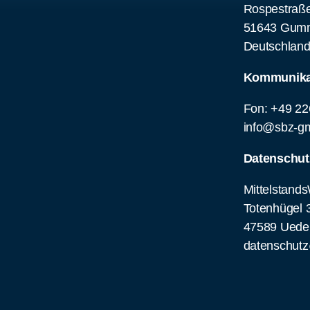
Rospestraße
51643 Gumm
Deutschlan
Kommunika
Fon: +49 22
info@sbz-g
Datenschut
Mittelstand
Totenhügel 
47589 Ued
datenschutz