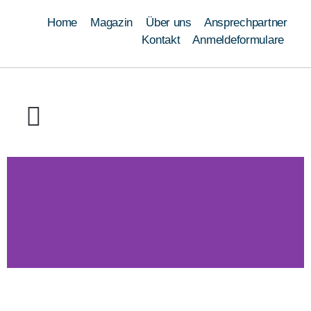
Home
Magazin
Über uns
Ansprechpartner
Kontakt
Anmeldeformulare
Ausbildung
Umschulung
Weiterbildung
Schweißen
Module
Qualifizierungen