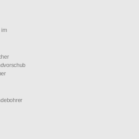
 im
cher
ndvorschub
ner
ndebohrer