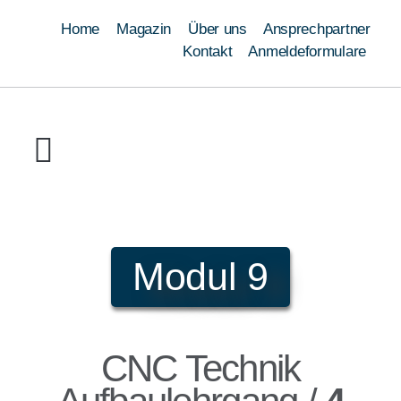
Home
Magazin
Über uns
Ansprechpartner
Kontakt
Anmeldeformulare
Ausbildung
Umschulung
Weiterbildung
Schweißen
Module
Qualifizierungen
Modul 9
CNC Technik