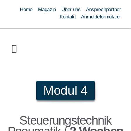
Home
Magazin
Über uns
Ansprechpartner
Kontakt
Anmeldeformulare
Ausbildung
Umschulung
Weiterbildung
Schweißen
Module
Qualifizierungen
Modul 4
Steuerungstechnik