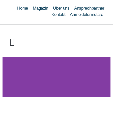
Home
Magazin
Über uns
Ansprechpartner
Kontakt
Anmeldeformulare
Ausbildung
Umschulung
Weiterbildung
Schweißen
Module
Qualifizierungen